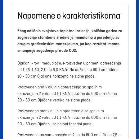
Napomene o karakteristikama
Zbog odličnih svojstava toplotne izolacije, količina goriva za
zagrevanje stambene sredine je minimalna u poređenju sa
drugim građevinskim materijalima, pa kao rezultat imamo
smanjenje zagađenja prirode CO2.
Ojačani krov i međuploče. Proizveden u primeni opterećenja
od 1,25, 1,50, 2,0 do 5,0 KN/mNe dužine do 600 cm i širine
10 - 30 cm Ojačane horizontalne zidne ploče.
Proizveden protiv olujnih opterećenja sa spoljnim
okruženjem 2 vetra od 1,1 KN/m dužine do 600 cm i širine
20 - 30 cm Ojačane vertikalne zidne ploče.
Proizvedeno protiv olujnih opterećenja sa spoljnim
okruženjem 2 vetra od 1,1 KN/m dužine do 600 cm i širine
20 - 30 cm Ojačani izolacioni fasadni paneli.
Proizveden kao samonoseća dužina do 600 cm i širina 7,5 -