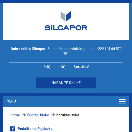
Dobrodošli u Silcapor
. Za podršku kontaktirajte nas:
+383 (0)
44 872
791
SHQ
ENG
SRB-HRV
NABANITE ONLINE
MENU
Home
Sadržaj bloka
Karakteristike
Podelite na Fejsbuku