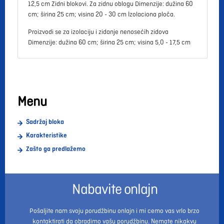
12,5 cm Zidni blokovi. Za zidnu oblogu Dimenzije: dužina 60
cm; širina 25 cm; visina 20 - 30 cm Izolaciona ploča.
Proizvodi se za izolaciju i zidanje nenosećih zidova
Dimenzije: dužina 60 cm; širina 25 cm; visina 5,0 - 17,5 cm
Menu
Sadržaj bloka
Karakteristike
Zašto ga predlažemo
Nabavite onlajn
Pošaljite nam svoju porudžbinu onlajn i mi cemo vas vrlo brzo
kontaktirati da obradimo vašu porudžbinu. Nemate nikakvu