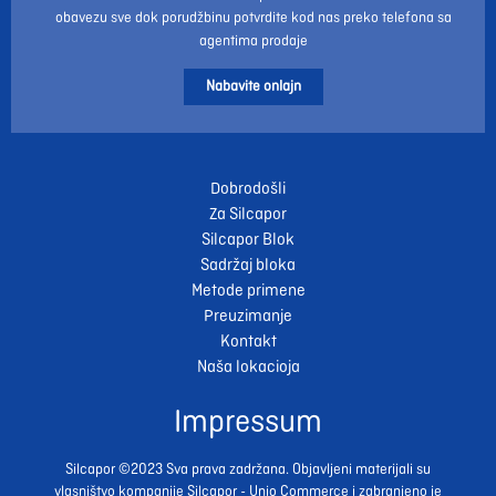
obavezu sve dok porudžbinu potvrdite kod nas preko telefona sa
agentima prodaje
Nabavite onlajn
Dobrodošli
Za Silcapor
Silcapor Blok
Sadržaj bloka
Metode primene
Preuzimanje
Kontakt
Naša lokacioja
Impressum
Silcapor ©2023 Sva prava zadržana. Objavljeni materijali su
vlasništvo kompanije Silcapor - Unio Commerce i zabranjeno je