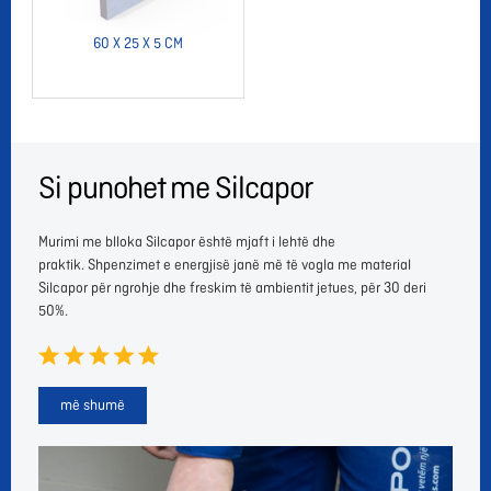
60 X 25 X 5 CM
Si punohet me Silcapor
Murimi me blloka Silcapor është mjaft i lehtë dhe
praktik. Shpenzimet e energjisë janë më të vogla me material
Silcapor për ngrohje dhe freskim të ambientit jetues, për 30 deri
50%.
më shumë