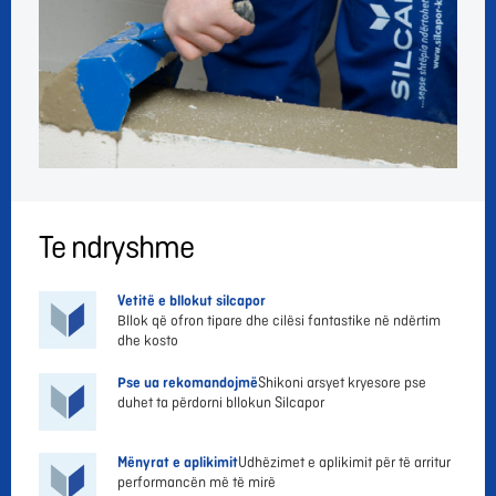
Te ndryshme
Vetitë e bllokut silcapor
Bllok që ofron tipare dhe cilësi fantastike në ndërtim
dhe kosto
Pse ua rekomandojmë
Shikoni arsyet kryesore pse
duhet ta përdorni bllokun Silcapor
Mënyrat e aplikimit
Udhëzimet e aplikimit për të arritur
performancën më të mirë