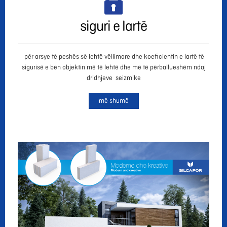
siguri e lartë
për arsye të peshës së lehtë vëllimore dhe koeficientin e lartë të
sigurisë e bën objektin më të lehtë dhe më të përballueshëm ndaj
dridhjeve seizmike
më shumë