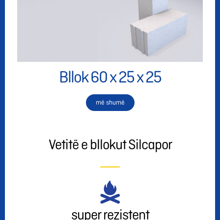
Bllok 60 x 25 x 25
më shumë
Vetitë e bllokut Silcapor
super rezistent