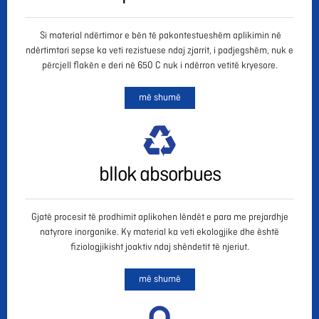
Si material ndërtimor e bën të pakontestueshëm aplikimin në
ndërtimtari sepse ka veti rezistuese ndaj zjarrit, i padjegshëm, nuk e
përcjell flakën e deri në 650 C nuk i ndërron vetitë kryesore.
më shumë
bllok absorbues
Gjatë procesit të prodhimit aplikohen lëndët e para me prejardhje
natyrore inorganike. Ky material ka veti ekologjike dhe është
fiziologjikisht joaktiv ndaj shëndetit të njeriut.
më shumë