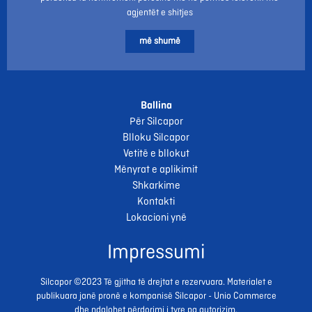
agjentët e shitjes
më shumë
Ballina
Për Silcapor
Blloku Silcapor
Vetitë e bllokut
Mënyrat e aplikimit
Shkarkime
Kontakti
Lokacioni ynë
Impressumi
Silcapor ©2023 Të gjitha të drejtat e rezervuara. Materialet e
publikuara janë pronë e kompanisë Silcapor - Unio Commerce
dhe ndalohet përdorimi i tyre pa autorizim.