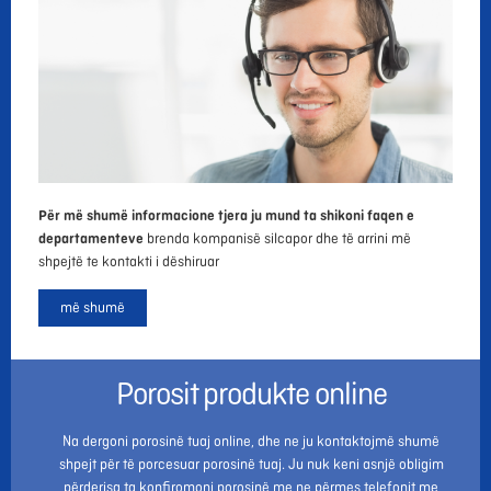
Për më shumë informacione tjera ju mund ta shikoni faqen e
departamenteve
brenda kompanisë silcapor dhe të arrini më
shpejtë te kontakti i dëshiruar
më shumë
Porosit produkte online
Na dergoni porosinë tuaj online, dhe ne ju kontaktojmë shumë
shpejt për të porcesuar porosinë tuaj. Ju nuk keni asnjë obligim
përderisa ta konfiromoni porosinë me ne përmes telefonit me