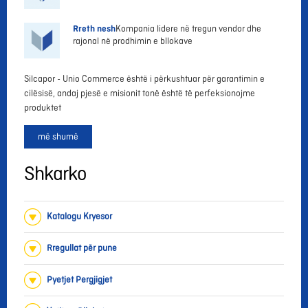
Rreth nesh
Kompania lidere në tregun vendor dhe
rajonal në prodhimin e bllokave
Silcapor - Unio Commerce është i përkushtuar për garantimin e
cilësisë, andaj pjesë e misionit tonë është të perfeksionojme
produktet
më shumë
Shkarko
Katalogu Kryesor
Rregullat për pune
Pyetjet Pergjigjet